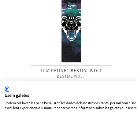
LIJA PATINET BESTIAL WOLF
BESTIAL WOLF
Usem galetes
Podem col·locar-les per a l'anàlisi de les dades dels nostres visitants, per millorar el n
excel·lent experiència d'usuari. Per obtenir més informació sobre les galetes que usem,
C/ Fortià, 8 - 17600 FIGUERES (Girona) 972 505 054
info@