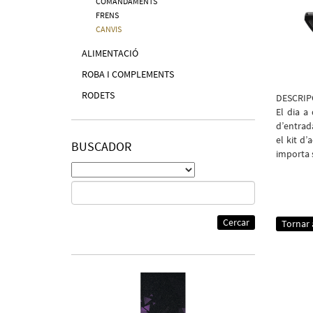
COMANDAMENTS
FRENS
CANVIS
ALIMENTACIÓ
ROBA I COMPLEMENTS
RODETS
DESCRIP
El dia a
d’entrada
el kit d
BUSCADOR
importa s
Cercar
Tornar a