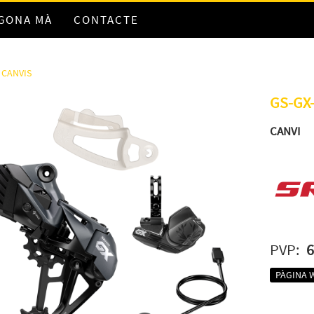
EGONA MÀ
CONTACTE
CANVIS
GS-GX-
CANVI
PVP:
6
PÀGINA 