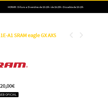
HORARI: Dilluns a Divendres de 10-13h i de 16-20h i Dissabte de 10-13h
1E-A1 SRAM eagle GX AXS
20,00€
WEB OFICIAL