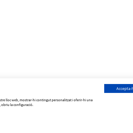
Accepta-
Els preus dels productes poden variar sense previ avís
ostre lloc web, mostrar-hi contingut personalitzat i oferir-hi una
 obriu la configuració.
suriabicis.com
Polític