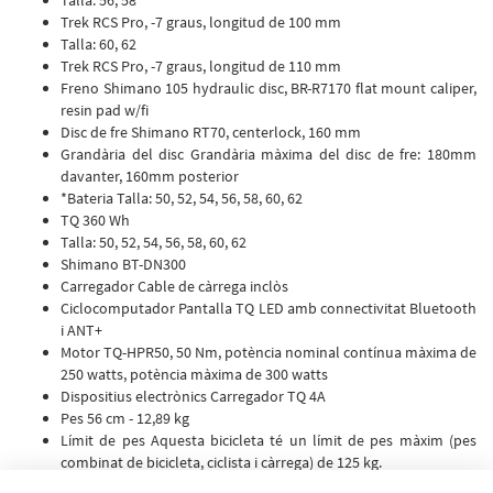
Talla: 56, 58
Trek RCS Pro, -7 graus, longitud de 100 mm
Talla: 60, 62
Trek RCS Pro, -7 graus, longitud de 110 mm
Freno Shimano 105 hydraulic disc, BR-R7170 flat mount caliper,
resin pad w/fi
Disc de fre Shimano RT70, centerlock, 160 mm
Grandària del disc Grandària màxima del disc de fre: 180mm
davanter, 160mm posterior
*Bateria Talla: 50, 52, 54, 56, 58, 60, 62
TQ 360 Wh
Talla: 50, 52, 54, 56, 58, 60, 62
Shimano BT-DN300
Carregador Cable de càrrega inclòs
Ciclocomputador Pantalla TQ LED amb connectivitat Bluetooth
i ANT+
Motor TQ-HPR50, 50 Nm, potència nominal contínua màxima de
250 watts, potència màxima de 300 watts
Dispositius electrònics Carregador TQ 4A
Pes 56 cm - 12,89 kg
Límit de pes Aquesta bicicleta té un límit de pes màxim (pes
combinat de bicicleta, ciclista i càrrega) de 125 kg.