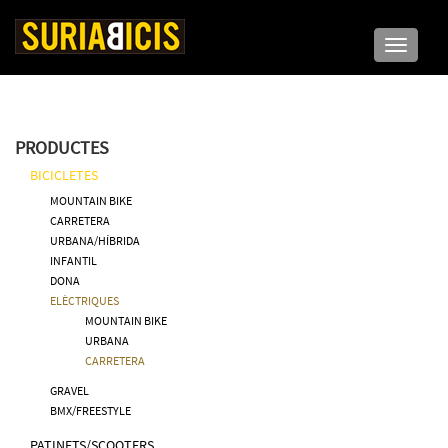
Toggle n
PRODUCTES
BICICLETES
MOUNTAIN BIKE
CARRETERA
URBANA/HÍBRIDA
INFANTIL
DONA
ELÈCTRIQUES
MOUNTAIN BIKE
URBANA
CARRETERA
GRAVEL
BMX/FREESTYLE
PATINETS/SCOOTERS