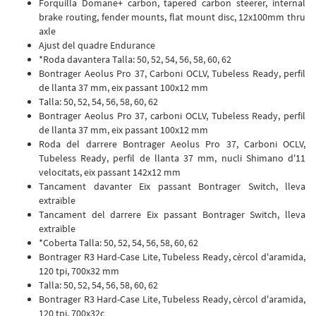
Forquilla Domane+ carbon, tapered carbon steerer, internal
brake routing, fender mounts, flat mount disc, 12x100mm thru
axle
Ajust del quadre Endurance
*Roda davantera Talla: 50, 52, 54, 56, 58, 60, 62
Bontrager Aeolus Pro 37, Carboni OCLV, Tubeless Ready, perfil
de llanta 37 mm, eix passant 100x12 mm
Talla: 50, 52, 54, 56, 58, 60, 62
Bontrager Aeolus Pro 37, carboni OCLV, Tubeless Ready, perfil
de llanta 37 mm, eix passant 100x12 mm
Roda del darrere Bontrager Aeolus Pro 37, Carboni OCLV,
Tubeless Ready, perfil de llanta 37 mm, nucli Shimano d'11
velocitats, eix passant 142x12 mm
Tancament davanter Eix passant Bontrager Switch, lleva
extraïble
Tancament del darrere Eix passant Bontrager Switch, lleva
extraïble
*Coberta Talla: 50, 52, 54, 56, 58, 60, 62
Bontrager R3 Hard-Case Lite, Tubeless Ready, cèrcol d'aramida,
120 tpi, 700x32 mm
Talla: 50, 52, 54, 56, 58, 60, 62
Bontrager R3 Hard-Case Lite, Tubeless Ready, cèrcol d'aramida,
120 tpi, 700x32c