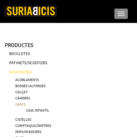
Toggle n
PRODUCTES
BICICLETES
PATINETS/SCOOTERS
ACCESSORIS
ACOBLAMENTS
BOSSES I ALFORGES
CALÇAT
CÀMERES
CASCS
CASC INFANTIL
CISTELLES
COMPTAQUILÒMETRES
EMPUNYADURES