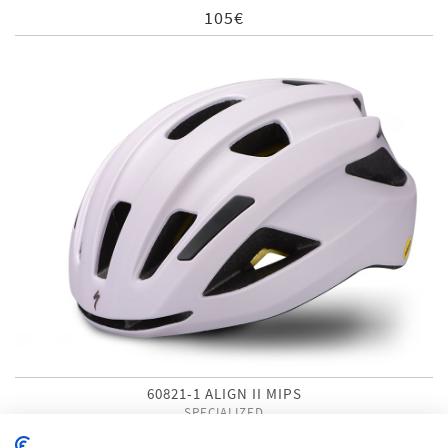
105€
60821-1 ALIGN II MIPS
SPECIALIZED
60€