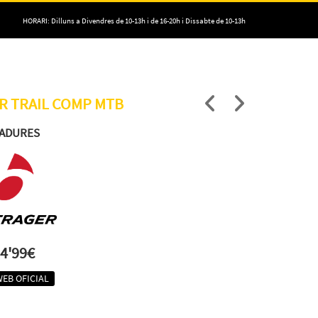
HORARI: Dilluns a Divendres de 10-13h i de 16-20h i Dissabte de 10-13h
XR TRAIL COMP MTB
ADURES
4'99€
WEB OFICIAL