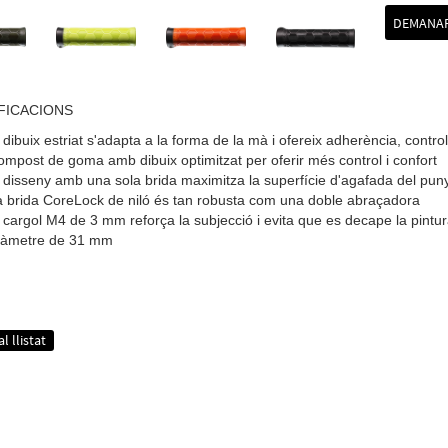
DEMANAR
FICACIONS
 dibuix estriat s'adapta a la forma de la mà i ofereix adherència, control
mpost de goma amb dibuix optimitzat per oferir més control i confort
 disseny amb una sola brida maximitza la superfície d'agafada del puny 
 brida CoreLock de niló és tan robusta com una doble abraçadora
 cargol M4 de 3 mm reforça la subjecció i evita que es decape la pintu
iàmetre de 31 mm
l llistat