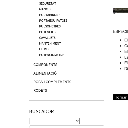
SEGURETAT
MANXES
PORTABIDONS
PORTAEQUIPATGES
PULSÒMETRES
ESPECI
POTÈNCIES
CAVALLETS
El
MANTENIMENT
Co
LLUMS
El
POTENCIÒMETRE
La
El
COMPONENTS
D
ALIMENTACIÓ
ROBA I COMPLEMENTS
RODETS
Tornar a
BUSCADOR