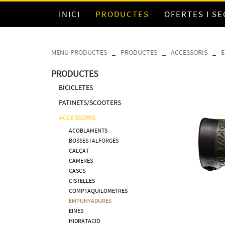
INICI
PRODUCTES
OFERTES I S
MENU PRODUCTES
_
PRODUCTES
_
ACCESSORIS
_
PRODUCTES
BICICLETES
PATINETS/SCOOTERS
ACCESSORIS
ACOBLAMENTS
BOSSES I ALFORGES
CALÇAT
CÀMERES
CASCS
CISTELLES
COMPTAQUILÒMETRES
EMPUNYADURES
EINES
HIDRATACIÓ