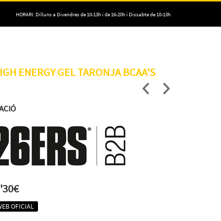
HORARI: Dilluns a Divendres de 10-13h i de 16-20h i Dissabte de 10-13h
HIGH ENERGY GEL TARONJA BCAA'S
ACIÓ
'30€
WEB OFICIAL