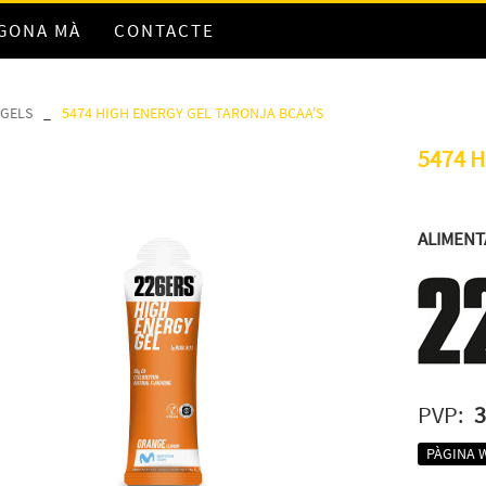
EGONA MÀ
CONTACTE
GELS
_
5474 HIGH ENERGY GEL TARONJA BCAA'S
5474 
ALIMENT
PVP:
3
PÀGINA 