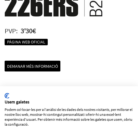
PVP:
3'30€
PÀGINA WEB OFICIAL
DEMANAR MÉS INFORMACIÓ
Usem galetes
Podem col·locar-les per a l'anàlisi de les dades dels nostres visitants, per millorar el
nostre lloc web, mostrar-hi contingut personalitzat i oferir-hi una excel·lent
Tornar al llistat
experiència d'usuari. Per obtenir més informació sobre les galetes que usem, obriu
la configuració.
Els preus dels productes poden variar sense previ avís
Política de cookies
Avís legal
Política de privacitat
|
ESP
CAT