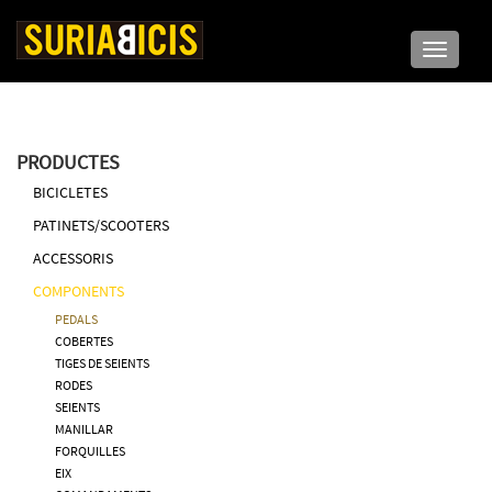
Toggle n
PRODUCTES
BICICLETES
PATINETS/SCOOTERS
ACCESSORIS
COMPONENTS
PEDALS
COBERTES
TIGES DE SEIENTS
RODES
SEIENTS
MANILLAR
FORQUILLES
EIX