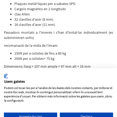
Plaques metàl·liques per a sabates SPD
Cargols magnètics en 2 longituds
clau Allen
32 clavilles d'acer (8 mm)
16 clavilles d'acer (11 mm)
Passadors muntats a l'inrevés i s'han d'instal·lar individualment (es
subministren solts)
recomanació de la mida de l'imam:
150N per a ciclistes de fins a 80 kg
200N per a ciclistes> 75 kg
Dimensions: llarg = 107 mm ample = 97 mm alt = 16 mm
Usem galetes
Podem col·locar-les per a l'anàlisi de les dades dels nostres visitants, per millorar el
Tornar al llistat
nostre lloc web, mostrar-hi contingut personalitzat i oferir-hi una excel·lent
experiència d'usuari. Per obtenir més informació sobre les galetes que usem, obriu
Els preus dels productes poden variar sense previ avís
la configuració.
Política de cookies
Avís legal
Política de privacitat
|
ESP
CAT
Accepta-ho tot
Declina