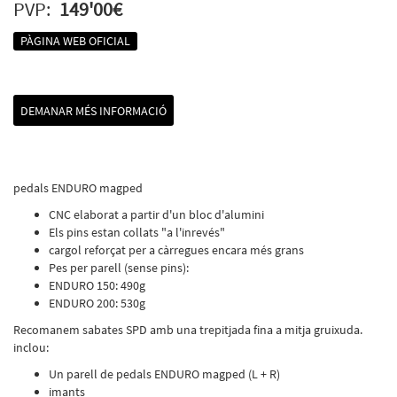
PVP:
149'00€
PÀGINA WEB OFICIAL
DEMANAR MÉS INFORMACIÓ
pedals ENDURO magped
CNC elaborat a partir d'un bloc d'alumini
Els pins estan collats "a l'inrevés"
cargol reforçat per a càrregues encara més grans
Pes per parell (sense pins):
ENDURO 150: 490g
ENDURO 200: 530g
Recomanem sabates SPD amb una trepitjada fina a mitja gruixuda.
inclou:
Un parell de pedals ENDURO magped (L + R)
imants