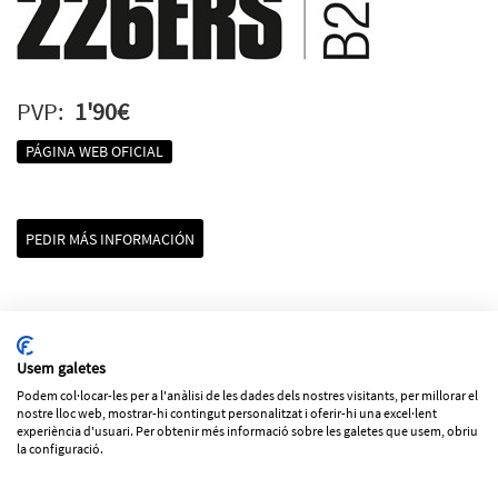
PVP:
1'90€
PÁGINA WEB OFICIAL
PEDIR MÁS INFORMACIÓN
Usem galetes
Podem col·locar-les per a l'anàlisi de les dades dels nostres visitants, per millorar el
nostre lloc web, mostrar-hi contingut personalitzat i oferir-hi una excel·lent
Volver al listado
experiència d'usuari. Per obtenir més informació sobre les galetes que usem, obriu
la configuració.
Los precios de los productos pueden variar sin previo aviso
Política de cookies
Aviso legal
Política de privacidad
|
ESP
CAT