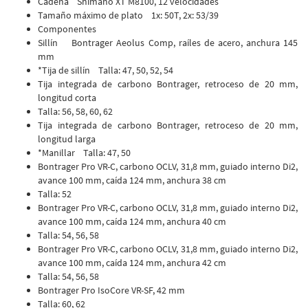
Cadena Shimano XT M8100, 12 velocidades
Tamaño máximo de plato 1x: 50T, 2x: 53/39
Componentes
Sillín Bontrager Aeolus Comp, raíles de acero, anchura 145
mm
*Tija de sillín Talla: 47, 50, 52, 54
Tija integrada de carbono Bontrager, retroceso de 20 mm,
longitud corta
Talla: 56, 58, 60, 62
Tija integrada de carbono Bontrager, retroceso de 20 mm,
longitud larga
*Manillar Talla: 47, 50
Bontrager Pro VR-C, carbono OCLV, 31,8 mm, guiado interno Di2,
avance 100 mm, caída 124 mm, anchura 38 cm
Talla: 52
Bontrager Pro VR-C, carbono OCLV, 31,8 mm, guiado interno Di2,
avance 100 mm, caída 124 mm, anchura 40 cm
Talla: 54, 56, 58
Bontrager Pro VR-C, carbono OCLV, 31,8 mm, guiado interno Di2,
avance 100 mm, caída 124 mm, anchura 42 cm
Talla: 54, 56, 58
Bontrager Pro IsoCore VR-SF, 42 mm
Talla: 60, 62