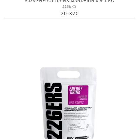
5036 ENERGY DRINK MANDARIN 0.5-1 KG
226ERS
20-32€