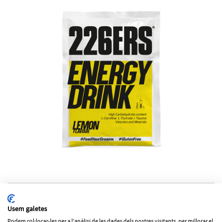
5112_1 ENERGY DRINK LEMON MONODOSIS
226ERS
Usem galetes
2'20€
Podem col·locar-les per a l'anàlisi de les dades dels nostres visitants, per millorar el