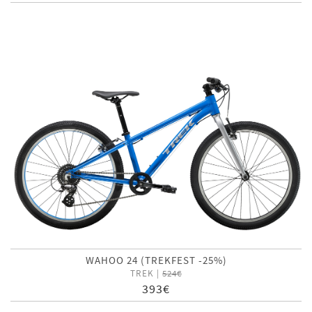
WAHOO 24 (TREKFEST -25%)
TREK |
524€
393€