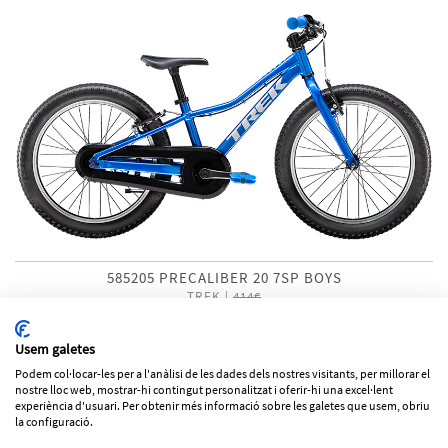
585205 PRECALIBER 20 7SP BOYS
TREK |
414€
349€
Usem galetes
Podem col·locar-les per a l'anàlisi de les dades dels nostres visitants, per millorar el
1
2
3
4
nostre lloc web, mostrar-hi contingut personalitzat i oferir-hi una excel·lent
experiència d'usuari. Per obtenir més informació sobre les galetes que usem, obriu
Los precios de los productos pueden variar sin previo aviso
la configuració.