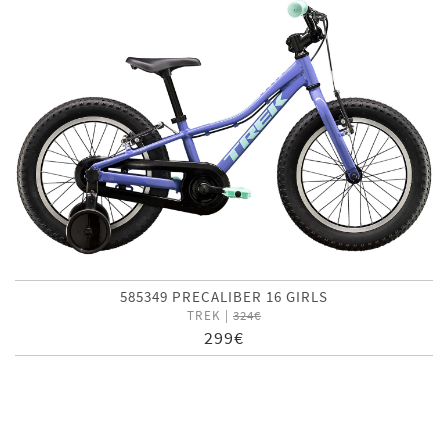
585349 PRECALIBER 16 GIRLS
TREK |
324€
299€