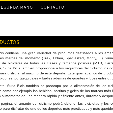
 SEGUNDA MANO
CONTACTO
DUCTOS
icis contiene una gran variedad de productos destinados a los amant
les marcas del momento (Trek, Orbea, Specialized, Monty, ...) Surià
de bicicletas de todas las clases y tamaños posibles (MTB, Carreter
as, Surià Bicis también proporciona a los seguidores del ciclismo lo
para disfrutar al máximo de este deporte. Este gran abanico de produ
bidones, portaequipajes y fuelles además de guantes y luces entre ot
te, Surià Bicis también se preocupa por la alimentación de los cicl
a como por ejemplo las bebidas, barritas y geles de las marcas más 
 alimentarse de una manera rápida y eficiente antes, durante y después
 página, el amante del ciclismo podrá obtener las bicicletas y lo
para disfrutar de uno de los deportes más practicados y más querido