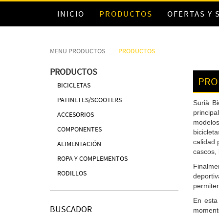
INICIO
PRODUCTOS
OFERTAS Y
MENU PRODUCTOS
_
PRODUCTOS
PRODUCTOS
PRO
BICICLETAS
PATINETES/SCOOTERS
Surià B
principa
ACCESORIOS
modelos 
COMPONENTES
biciclet
calidad 
ALIMENTACIÓN
cascos, 
ROPA Y COMPLEMENTOS
Finalmen
RODILLOS
deportiv
permiten
En esta
BUSCADOR
momento 