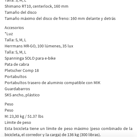
Talla: S, M, L
Shimano RT10, centerlock, 160 mm
Tamaño del disco
Tamaño máximo del disco de freno: 160 mm delante y detrás
Accesorios
*Luz
Talla: S, M, L
Herrmans MR-GO, 100 lúmenes, 35 lux
Talla: S, M, L
Spanninga SOLO para e-bike
Pata de cabra
Pletscher Comp 18
Portabultos
Portabultos trasero de aluminio compatible con MIK
Guardabarros
SKS ancho, plástico
Peso
Peso
M: 23,30 kg / 51.37 lbs
Límite de peso
Esta bicicleta tiene un límite de peso máximo (peso combinado de la
bicicleta, el corredor y la carga) de 136 kg (300 libras).